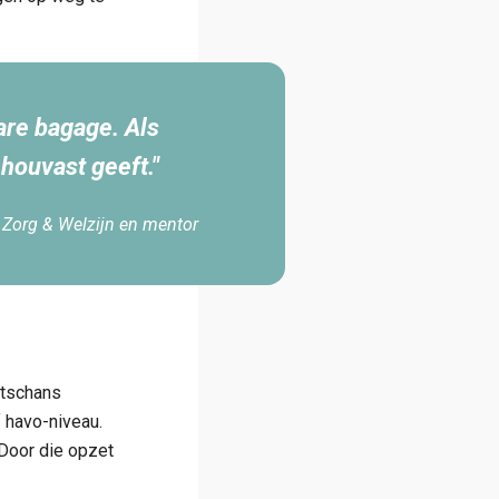
re bagage. Als
 houvast geeft."
 Zorg & Welzijn en mentor
etschans
 havo-niveau.
 Door die opzet