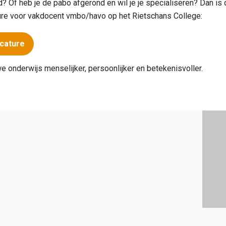
? Of heb je de pabo afgerond en wil je je specialiseren? Dan is d
ure voor vakdocent vmbo/havo op het Rietschans College:
acature
onderwijs menselijker, persoonlijker en betekenisvoller.