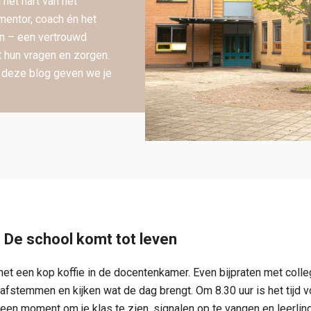
het hart van het
mentor, coach én het
en – een vertrouwd
t hun vragen en zorgen.
n deze blog geven we je
– De school komt tot leven
met een kop koffie in de docentenkamer. Even bijpraten met colleg
afstemmen en kijken wat de dag brengt. Om 8.30 uur is het tijd v
 een moment om je klas te zien, signalen op te vangen en leerli