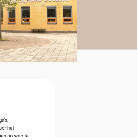
a’s,
oor het
ngen op weg te