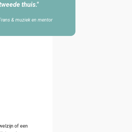
 tweede thuis."
Frans & muziek en mentor
welzijn of een