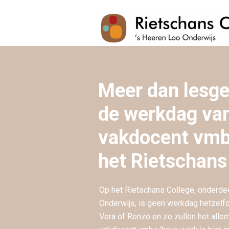
Meer dan lesg
de werkdag va
vakdocent vmb
het Rietschans
Op het Rietschans College, onderde
Onderwijs, is geen werkdag hetzelfd
Vera of Renzo en ze zullen het alle