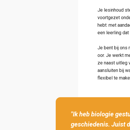
Je lesinhoud st
voortgezet onder
hebt: met aandac
een leerling dat
Je bent bij ons 
oor. Je werkt me
ze naast uitleg 
aansluiten bij w
flexibel te make
"Ik heb biologie ges
geschiedenis. Juist d