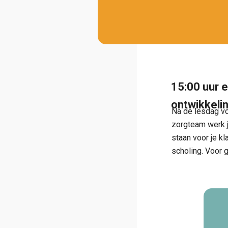
15:00 uur e
ontwikkeli
Na de lesdag vo
zorgteam werk je
staan voor je kl
scholing. Voor gr