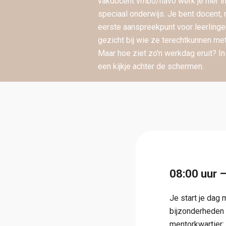
vakdocent vmbo/havo werk je hier in 
speciaal onderwijs. Je bent docent, 
eerste aanspreekpunt voor leerling
gezicht bij wie ze terechtkunnen me
Maar hoe ziet zo'n werkdag eruit? I
een kijkje achter de schermen.
08:00 uur 
Je start je dag 
bijzonderheden 
mentorkwartier: