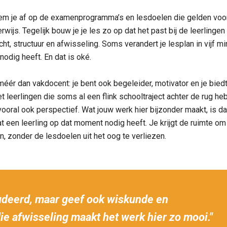
em je af op de examenprogramma’s en lesdoelen die gelden voor 
wijs. Tegelijk bouw je je les zo op dat het past bij de leerlingen 
ht, structuur en afwisseling. Soms verandert je lesplan in vijf m
 nodig heeft. En dat is oké.
méér dan vakdocent: je bent ook begeleider, motivator en je bied
t leerlingen die soms al een flink schooltraject achter de rug heb
vooral ook perspectief. Wat jouw werk hier bijzonder maakt, is dat
at een leerling op dat moment nodig heeft. Je krijgt de ruimte om
n, zonder de lesdoelen uit het oog te verliezen.
tudeerd, maar geef ook wiskunde en
ie afwisseling maakt het werk hier zo mooi."