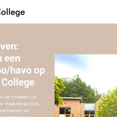
even:
n een
o/havo op
 College
el van 's Heeren Loo
e. Vraag het aan Dick,
maal beamen: als