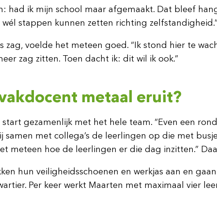
: had ik mijn school maar afgemaakt. Dat bleef hangen
j wél stappen kunnen zetten richting zelfstandigheid.
js zag, voelde het meteen goed. “Ik stond hier te wa
er zag zitten. Toen dacht ik: dit wil ik ook.”
 vakdocent metaal eruit?
tart gezamenlijk met het hele team. “Even een rondj
 hij samen met collega’s de leerlingen op die met bus
iet meteen hoe de leerlingen er die dag inzitten.” Daar
rekken hun veiligheidsschoenen en werkjas aan en gaa
wartier. Per keer werkt Maarten met maximaal vier leer