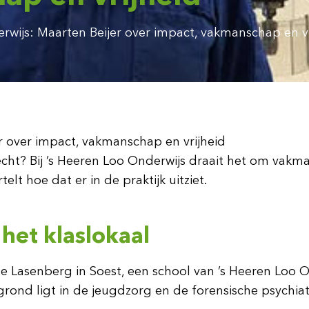
erwijs: Maarten Beijer over impact, vakmanschap en vr
er over impact, vakmanschap en vrijheid
écht? Bij ’s Heeren Loo Onderwijs draait het om vakm
lt hoe dat er in de praktijk uitziet.
het klaslokaal
 Lasenberg in Soest, een school van ’s Heeren Loo Ond
grond ligt in de jeugdzorg en de forensische psychiat