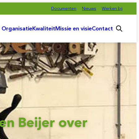
Documenten
Nieuws
Werken bij
Organisatie
Kwaliteit
Missie en visie
Contact
Hoofdmenu
en Beijer over