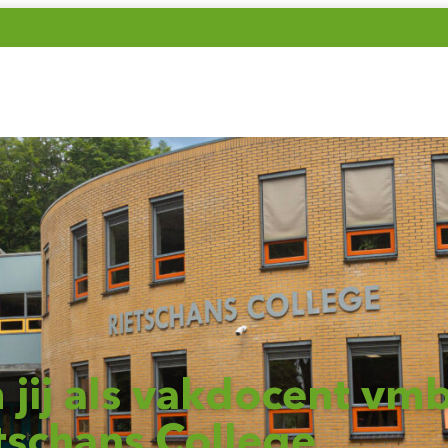
jij als vakdocent vmb
tschans College