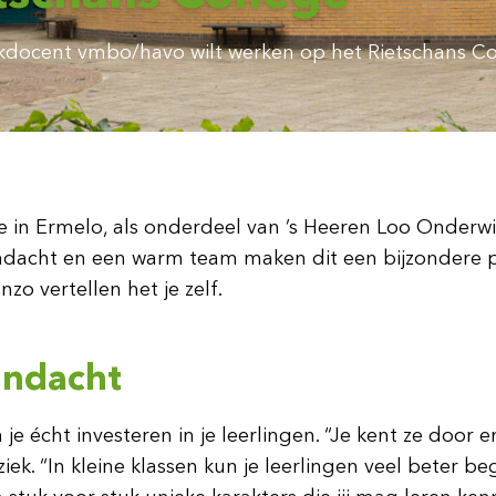
akdocent vmbo/havo wilt werken op het Rietschans Co
 in Ermelo, als onderdeel van ’s Heeren Loo Onderwij
 aandacht en een warm team maken dit een bijzondere p
o vertellen het je zelf.
aandacht
e écht investeren in je leerlingen. “Je kent ze door 
k. “In kleine klassen kun je leerlingen veel beter bege