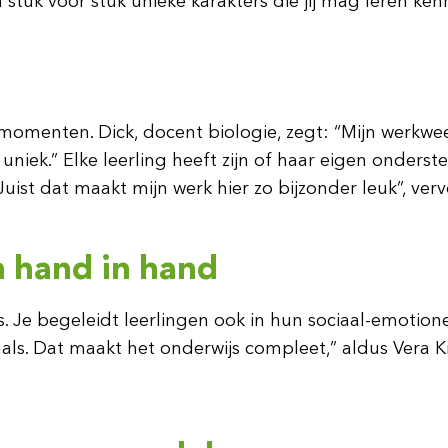
ijn stuk voor stuk unieke karakters die jij mag leren 
menten. Dick, docent biologie, zegt: “Mijn werkweek
uniek.” Elke leerling heeft zijn of haar eigen onderst
ist dat maakt mijn werk hier zo bijzonder leuk”, vervo
n hand in hand
s. Je begeleidt leerlingen ook in hun sociaal-emotion
ls. Dat maakt het onderwijs compleet,” aldus Vera Ki