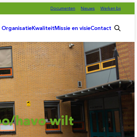
Documenten
Nieuws
Werken bij
Organisatie
Kwaliteit
Missie en visie
Contact
Hoofdmenu
o/havo wilt