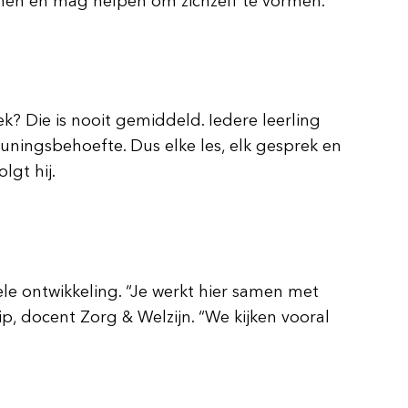
kennen en mag helpen om zichzelf te vormen.”
? Die is nooit gemiddeld. Iedere leerling
euningsbehoefte. Dus elke les, elk gesprek en
lgt hij.
ele ontwikkeling. “Je werkt hier samen met
p, docent Zorg & Welzijn. “We kijken vooral