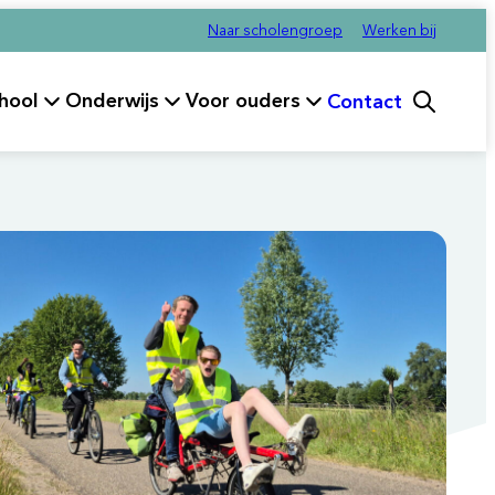
Naar scholengroep
Werken bij
hool
Onderwijs
Voor ouders
Contact
fdmenu