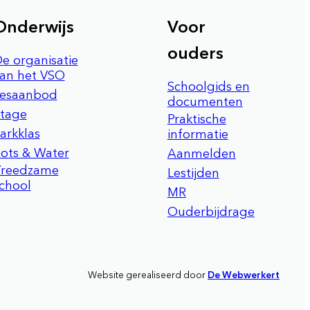
Onderwijs
Voor
ouders
e organisatie
an het VSO
Schoolgids en
esaanbod
documenten
tage
Praktische
arkklas
informatie
ots & Water
Aanmelden
Vreedzame
Lestijden
chool
MR
Ouderbijdrage
Website gerealiseerd door
De Webwerkert