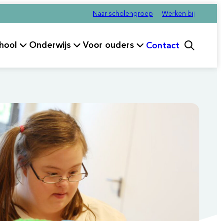
Naar scholengroep
Werken bij
hool
Onderwijs
Voor ouders
Contact
fdmenu