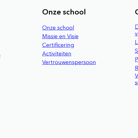
Onze school
D
Onze school
v
Missie en Visie
L
Certificering
S
Activiteiten
t
P
Vertrouwenspersoon
R
s