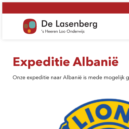
Ga
naar
de
inhoud
Expeditie Albanië
Onze expeditie naar Albanië is mede mogelijk