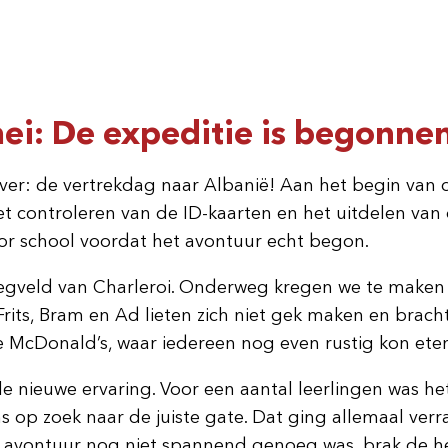
i: De expeditie is begonnen
over: de vertrekdag naar Albanië! Aan het begin van
controleren van de ID-kaarten en het uitdelen van de
or school voordat het avontuur echt begon.
vliegveld van Charleroi. Onderweg kregen we te make
its, Bram en Ad lieten zich niet gek maken en brachte
e McDonald’s, waar iedereen nog even rustig kon ete
nieuwe ervaring. Voor een aantal leerlingen was het 
 op zoek naar de juiste gate. Dat ging allemaal verr
t avontuur nog niet spannend genoeg was, brak de