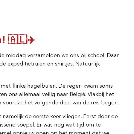
! 🇦🇱✈️
 de middag verzamelden we ons bij school. Daar
 expeditietruien en shirtjes. Natuurlijk
n met flinke hagelbuien. De regen kwam soms
n ons allemaal veilig naar België. Vlakbij het
n voordat het volgende deel van de reis begon.
namelijk de eerste keer vliegen. Eerst door de
assend soepel. Er was nog wat tijd om te
 hemel opnieuw open op het moment dat we