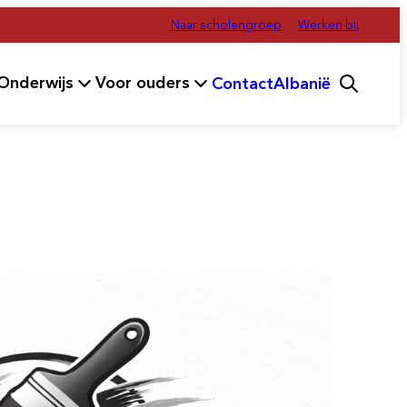
Naar scholengroep
Werken bij
Onderwijs
Voor ouders
Contact
Albanië
enu