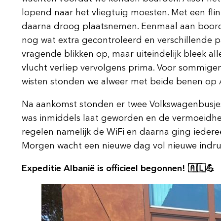
lopend naar het vliegtuig moesten. Met een fl
daarna droog plaatsnemen. Eenmaal aan boord z
nog wat extra gecontroleerd en verschillende p
vragende blikken op, maar uiteindelijk bleek al
vlucht verliep vervolgens prima. Voor sommigen 
wisten stonden we alweer met beide benen op
Na aankomst stonden er twee Volkswagenbusjes v
was inmiddels laat geworden en de vermoeidhei
regelen namelijk de WiFi en daarna ging iederee
Morgen wacht een nieuwe dag vol nieuwe indru
Expeditie Albanië is officieel begonnen! 🇦🇱💪