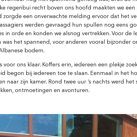
inke regenbui recht boven ons hoofd maakten we een 
orgde een onverwachte melding ervoor dat het vert
assagiers werden gevraagd hun spullen nog eens goed
les in orde en konden we alsnog vertrekken. Voor de le
was het spannend, voor anderen vooral bijzonder om e
 Albanese bodem.
oor ons klaar. Koffers erin, iedereen een plekje zoe
d begon bij iedereen toe te slaan. Eenmaal in het h
n naar zijn kamer. Rond twee uur ’s nachts werd het s
kken, ontmoetingen en avonturen.