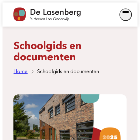
Ga
naar
de
inhoud
Schoolgids en
documenten
Home
Schoolgids en documenten