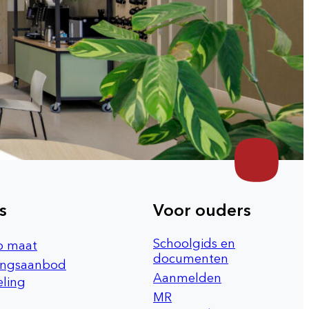
s
Voor ouders
Schoolgids en
p maat
documenten
ingsaanbod
Aanmelden
ling
MR