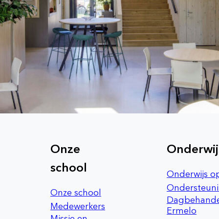
Onze
Onderwij
school
Onderwijs o
Ondersteun
Onze school
Dagbehande
Medewerkers
Ermelo
Missie en