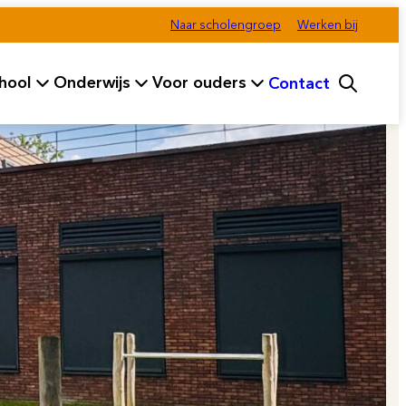
Naar scholengroep
Werken bij
hool
Onderwijs
Voor ouders
Contact
fdmenu