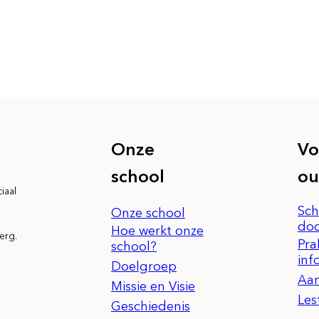
Onze
Vo
school
ou
iaal
Sch
Onze school
do
Hoe werkt onze
erg.
Pra
school?
inf
Doelgroep
Aa
Missie en Visie
Les
Geschiedenis