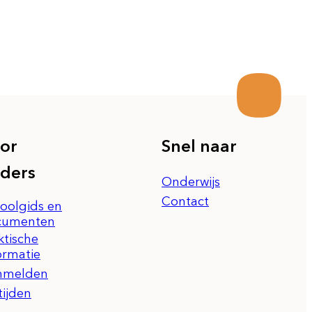
or
Snel naar
ders
Onderwijs
Contact
oolgids en
cumenten
ktische
ormatie
nmelden
tijden