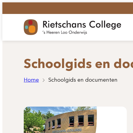
Ga
naar
de
inhoud
Schoolgids en d
Home
Schoolgids en documenten