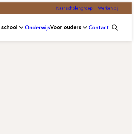
Naar scholengroep
Werken bij
 school
Voor ouders
Onderwijs
Contact
ofdmenu